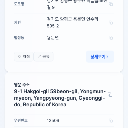
경기도 양평군 용문면 학골길59번
도로명
길 9
경기도 양평군 용문면 연수리
지번
595-2
용문면
법정동
상세보기
♡ 저장
↗ 공유
영문 주소
9-1 Hakgol-gil 59beon-gil, Yongmun-
myeon, Yangpyeong-gun, Gyeonggi-
do, Republic of Korea
12509
우편번호