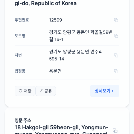
gi-do, Republic of Korea
12509
우편번호
경기도 양평군 용문면 학골길59번
도로명
길 16-1
경기도 양평군 용문면 연수리
지번
595-14
용문면
법정동
상세보기
♡ 저장
↗ 공유
영문 주소
18 Hakgol-gil 59beon-gil, Yongmun-
myeon, Yangpyeong-gun, Gyeonggi-