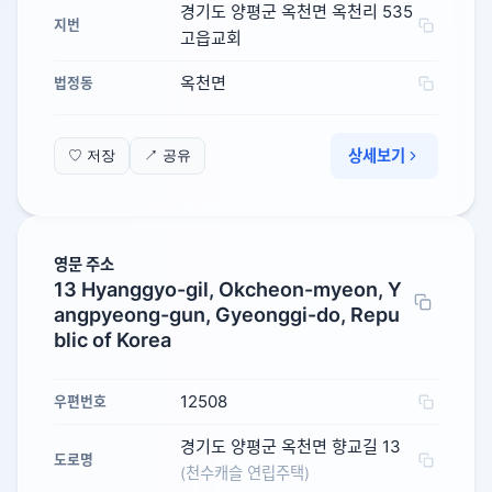
경기도 양평군 옥천면 옥천리 535
지번
고읍교회
옥천면
법정동
상세보기
♡ 저장
↗ 공유
영문 주소
13 Hyanggyo-gil, Okcheon-myeon, Y
angpyeong-gun, Gyeonggi-do, Repu
blic of Korea
12508
우편번호
경기도 양평군 옥천면 향교길 13
도로명
(천수캐슬 연립주택)