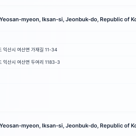
 Yeosan-myeon, Iksan-si, Jeonbuk-do, Republic of K
익산시 여산면 가재길 11-34
익산시 여산면 두여리 1183-3
 Yeosan-myeon, Iksan-si, Jeonbuk-do, Republic of K