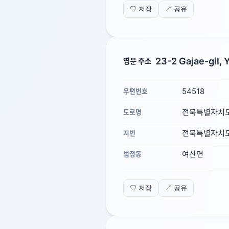
♡ 저장
↗ 공유
23-2 Gajae-gil, 
영문 주소
54518
우편번호
전북특별자치도 
도로명
전북특별자치도 
지번
여산면
법정동
♡ 저장
↗ 공유