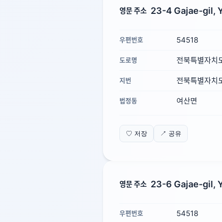
23-4 Gajae-gil, 
영문 주소
54518
우편번호
전북특별자치도 
도로명
전북특별자치도 
지번
여산면
법정동
♡ 저장
↗ 공유
23-6 Gajae-gil, 
영문 주소
54518
우편번호