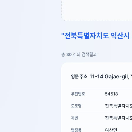
"전북특별자치도 익산시 
총
30
건의 검색결과
11-14 Gajae-gil,
영문 주소
54518
우편번호
전북특별자치도 
도로명
전북특별자치도 
지번
여산면
법정동