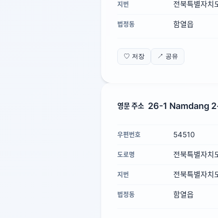
전북특별자치도
지번
함열읍
법정동
♡ 저장
↗ 공유
26-1 Namdang 2-g
영문 주소
54510
우편번호
전북특별자치도 
도로명
전북특별자치도 
지번
함열읍
법정동