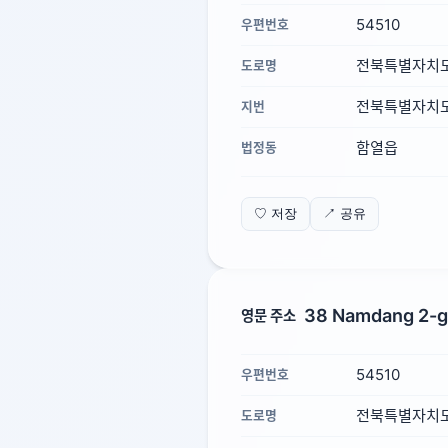
54510
우편번호
전북특별자치도
도로명
전북특별자치도
지번
함열읍
법정동
♡ 저장
↗ 공유
38 Namdang 2-gi
영문 주소
54510
우편번호
전북특별자치도
도로명