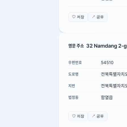
♡ 저장
↗ 공유
32 Namdang 2-gi
영문 주소
54510
우편번호
전북특별자치도
도로명
전북특별자치도 
지번
함열읍
법정동
♡ 저장
↗ 공유