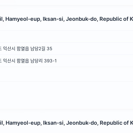
l, Hamyeol-eup, Iksan-si, Jeonbuk-do, Republic of 
 익산시 함열읍 남당2길 35
익산시 함열읍 남당리 393-1
l, Hamyeol-eup, Iksan-si, Jeonbuk-do, Republic of 