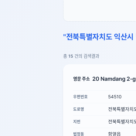
"전북특별자치도 익산시 
총
15
건의 검색결과
20 Namdang 2-gi
영문 주소
54510
우편번호
전북특별자치도
도로명
전북특별자치도 
지번
함열읍
법정동