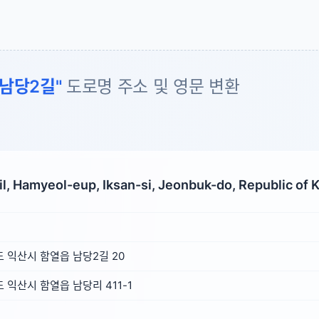
남당2길"
도로명 주소 및 영문 변환
l, Hamyeol-eup, Iksan-si, Jeonbuk-do, Republic of 
 익산시 함열읍 남당2길 20
익산시 함열읍 남당리 411-1