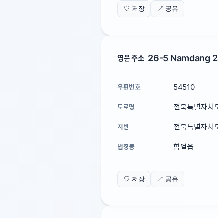
♡ 저장
↗ 공유
26-5 Namdang 2-
영문 주소
54510
우편번호
전북특별자치도 
도로명
전북특별자치도 
지번
함열읍
법정동
♡ 저장
↗ 공유