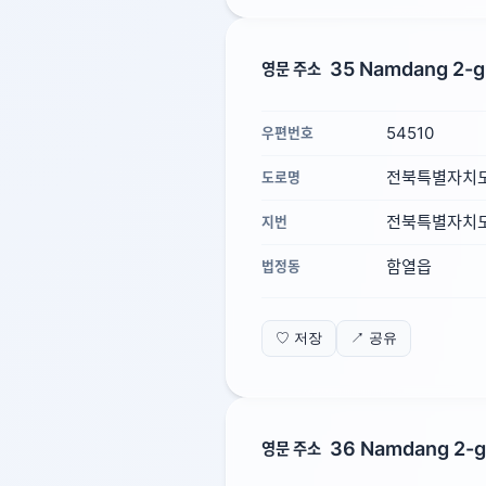
35 Namdang 2-gi
영문 주소
54510
우편번호
전북특별자치도
도로명
전북특별자치도 
지번
함열읍
법정동
♡ 저장
↗ 공유
36 Namdang 2-gi
영문 주소