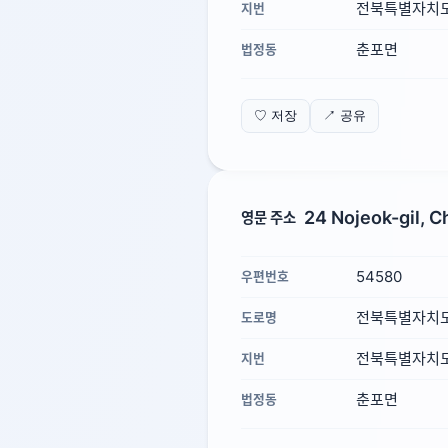
전북특별자치도
지번
춘포면
법정동
♡ 저장
↗ 공유
24 Nojeok-gil, C
영문 주소
54580
우편번호
전북특별자치도
도로명
전북특별자치도 
지번
춘포면
법정동