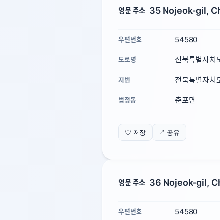
35 Nojeok-gil, C
영문 주소
54580
우편번호
전북특별자치도
도로명
전북특별자치도 
지번
춘포면
법정동
♡ 저장
↗ 공유
36 Nojeok-gil, 
영문 주소
54580
우편번호