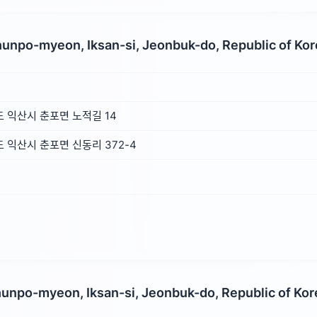
hunpo-myeon, Iksan-si, Jeonbuk-do, Republic of Ko
 익산시 춘포면 노적길 14
익산시 춘포면 신동리 372-4
hunpo-myeon, Iksan-si, Jeonbuk-do, Republic of Kor