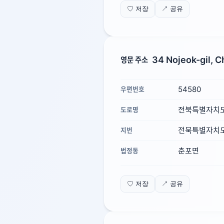
♡ 저장
↗ 공유
34 Nojeok-gil, 
영문 주소
54580
우편번호
전북특별자치도
도로명
전북특별자치도 
지번
춘포면
법정동
♡ 저장
↗ 공유