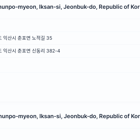
hunpo-myeon, Iksan-si, Jeonbuk-do, Republic of Ko
 익산시 춘포면 노적길 35
익산시 춘포면 신동리 382-4
Chunpo-myeon, Iksan-si, Jeonbuk-do, Republic of Ko