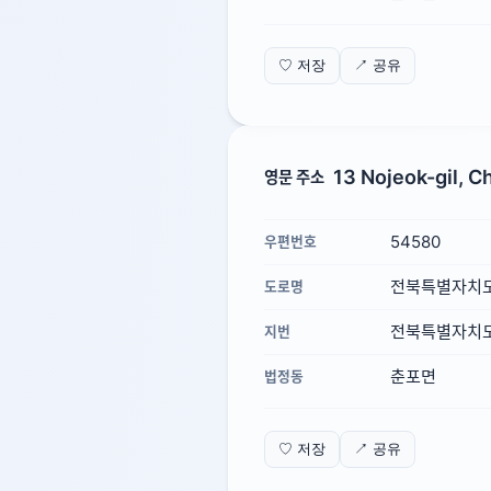
♡ 저장
↗ 공유
13 Nojeok-gil, C
영문 주소
54580
우편번호
전북특별자치도
도로명
전북특별자치도
지번
춘포면
법정동
♡ 저장
↗ 공유