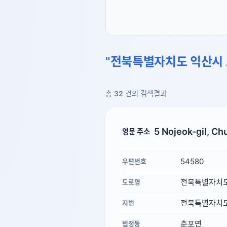
"전북특별자치도 익산시 
총
32
건의 검색결과
5 Nojeok-gil, Ch
영문 주소
54580
우편번호
전북특별자치도
도로명
전북특별자치도 
지번
춘포면
법정동