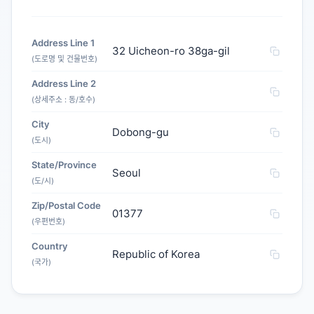
Address Line 1
32 Uicheon-ro 38ga-gil
(도로명 및 건물번호)
Address Line 2
(상세주소 : 동/호수)
City
Dobong-gu
(도시)
State/Province
Seoul
(도/시)
Zip/Postal Code
01377
(우편번호)
Country
Republic of Korea
(국가)