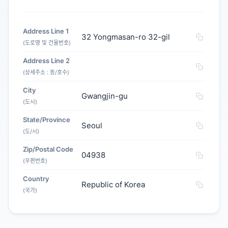
Address Line 1
32 Yongmasan-ro 32-gil
(도로명 및 건물번호)
Address Line 2
(상세주소 : 동/호수)
City
Gwangjin-gu
(도시)
State/Province
Seoul
(도/시)
Zip/Postal Code
04938
(우편번호)
Country
Republic of Korea
(국가)