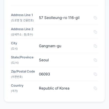
Address Line 1
57 Seolleung-ro 116-gil
(도로명 및 건물번호)
Address Line 2
(상세주소 : 동/호수)
City
Gangnam-gu
(도시)
State/Province
Seoul
(도/시)
Zip/Postal Code
06093
(우편번호)
Country
Republic of Korea
(국가)