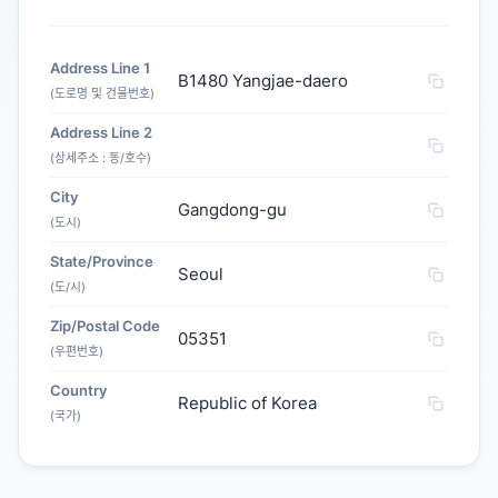
Address Line 1
B1480 Yangjae-daero
(도로명 및 건물번호)
Address Line 2
(상세주소 : 동/호수)
City
Gangdong-gu
(도시)
State/Province
Seoul
(도/시)
Zip/Postal Code
05351
(우편번호)
Country
Republic of Korea
(국가)