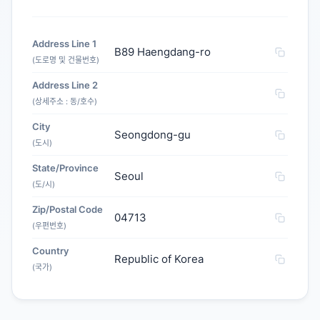
Address Line 1
B89 Haengdang-ro
(도로명 및 건물번호)
Address Line 2
(상세주소 : 동/호수)
City
Seongdong-gu
(도시)
State/Province
Seoul
(도/시)
Zip/Postal Code
04713
(우편번호)
Country
Republic of Korea
(국가)