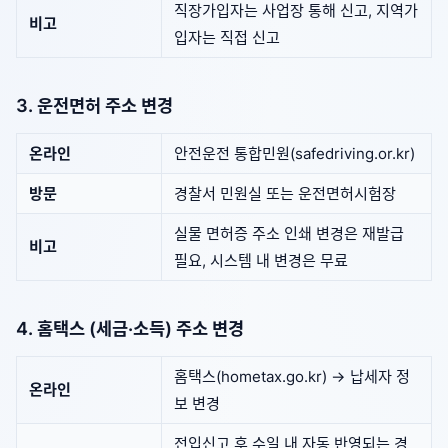
직장가입자는 사업장 통해 신고, 지역가
비고
입자는 직접 신고
3. 운전면허 주소 변경
온라인
안전운전 통합민원(safedriving.or.kr)
방문
경찰서 민원실 또는 운전면허시험장
실물 면허증 주소 인쇄 변경은 재발급
비고
필요, 시스템 내 변경은 무료
4. 홈택스 (세금·소득) 주소 변경
홈택스(hometax.go.kr) → 납세자 정
온라인
보 변경
전입신고 후 수일 내 자동 반영되는 경