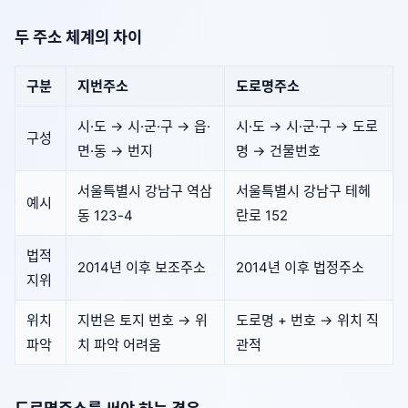
두 주소 체계의 차이
구분
지번주소
도로명주소
시·도 → 시·군·구 → 읍·
시·도 → 시·군·구 → 도로
구성
면·동 → 번지
명 → 건물번호
서울특별시 강남구 역삼
서울특별시 강남구 테헤
예시
동 123-4
란로 152
법적
2014년 이후 보조주소
2014년 이후 법정주소
지위
위치
지번은 토지 번호 → 위
도로명 + 번호 → 위치 직
파악
치 파악 어려움
관적