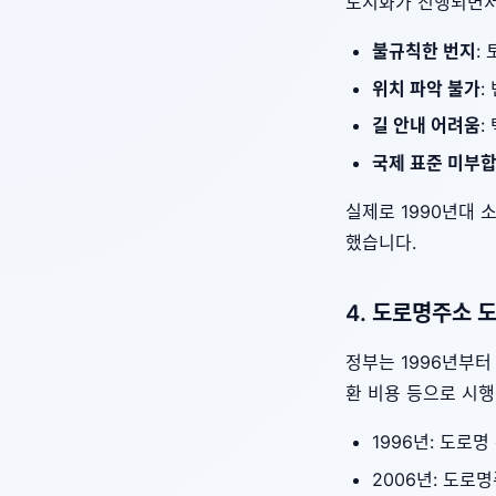
도시화가 진행되면서
불규칙한 번지
:
위치 파악 불가
:
길 안내 어려움
:
국제 표준 미부
실제로 1990년대 
했습니다.
4. 도로명주소 도
정부는 1996년부터
환 비용 등으로 시행
1996년: 도로명
2006년: 도로