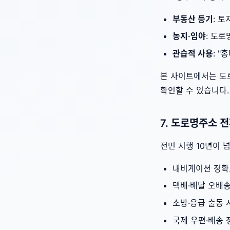
부동산 등기
: 
농지·임야
: 도
관습적 사용
: 
본 사이트에서는 도
확인할 수 있습니다.
7. 도로명주소 
전면 시행 10년이 
내비게이션 정확
택배·배달 오배송
소방·응급 출동 
국제 우편·배송 