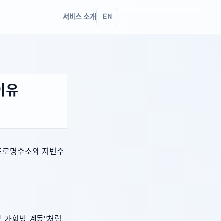
서비스 소개
EN
이유
 도로명주소와 지번주
부 가회방 계동"처럼