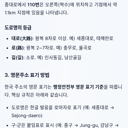
종대로에서
110번
은 오른쪽(짝수)에 위치하고 기점에서 약
1.1km 지점에 있음을 나타냅니다.
도로명의 등급
대로(大路)
: 왕복 8차로 이상. 예) 세종대로, 테헤란로
로(路)
: 왕복 2~7차로. 예) 충무로, 율곡로
길(길)
: 소로. 예) 인사동길, 남산골길
3. 영문주소 표기 방법
한국 주소의 영문 표기는
행정안전부 영문 표기 기준
을 따릅니
다. 핵심 규칙은 아래와 같습니다.
도로명은 한글 발음을 로마자로 표기 (예: 세종대로 →
Sejong-daero)
구·군은 붙임표로 표시 (예: 중구 → Jung-gu, 강남구 →